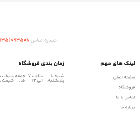
اپلیکیشن چسب شاپ (به زودی)
شماره تماس:
9356093508
لینک های مهم
زمان بندی فروشگاه
شنبه تا
ساعت 7
جمعه
صفحه اصلی
پنجشنبه:
الی 22
ها:
شیفت عصر 16 
فروشگاه
تماس با ما
درباره ما