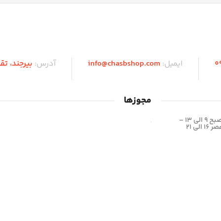
0
ایمیل:
info@chasbshop.com
آدرس:
بیرجند،‌ تق
مجوزها
شیفت صبح 9 الی 13 –
الی 21