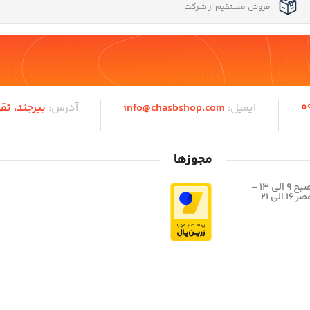
فروش مستقیم از شرکت
0
ایمیل:
info@chasbshop.com
آدرس:
بیرجند،‌ تق
مجوزها
شیفت صبح 9 الی 13 –
الی 21