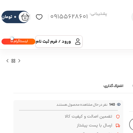
پشتیبانی:
09155628601
۰
تومان
ورود / فرم ثبت نام
اینستاگرام ما
اشتراک گذاری:
140
نفر در حال مشاهده محصول هستند
تضمین اصالت و کیفیت کالا
ارسال با پست پیشتاز