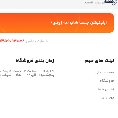
ارزانترین قیمت
اپلیکیشن چسب شاپ (به زودی)
شماره تماس:
9356093508
لینک های مهم
زمان بندی فروشگاه
شنبه تا
ساعت 7
جمعه
صفحه اصلی
پنجشنبه:
الی 22
ها:
شیفت عصر 16 
فروشگاه
تماس با ما
درباره ما