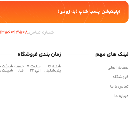
اپلیکیشن چسب شاپ (به زودی)
شماره تماس:
9356093508
لینک های مهم
زمان بندی فروشگاه
شنبه تا
ساعت 7
جمعه
صفحه اصلی
پنجشنبه:
الی 22
ها:
شیفت عصر 16 
فروشگاه
تماس با ما
درباره ما