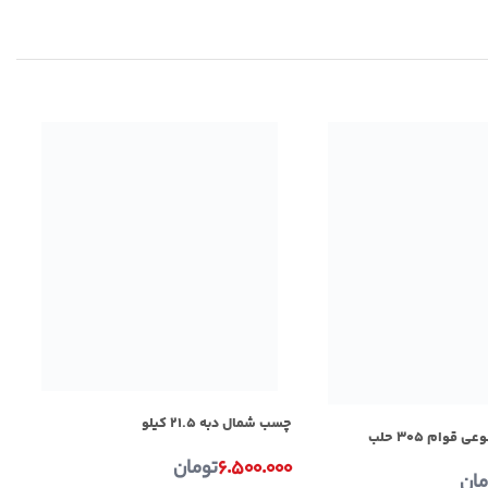
چ
چسب شمال دبه ۲۱.۵ کیلو
۰
وام ۳۰۵ حلب
۶.۵۰۰.۰۰۰
تومان
مان