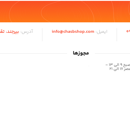
0
ایمیل:
info@chasbshop.com
آدرس:
بیرجند،‌ تق
مجوزها
شیفت صبح 9 الی 13 –
الی 21